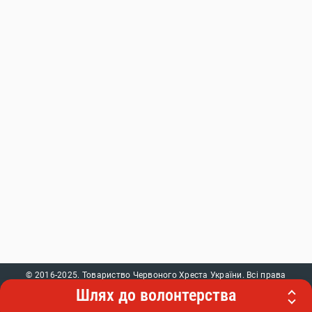
© 2016-2025. Товариство Червоного Хреста України. Всі права
захищені. При використанні контенту звертайтеся до нашого веб-
Шлях до волонтерства
сайту.