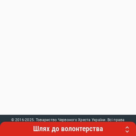
© 2016-2025. Товариство Червоного Хреста України. Всі права
захищені. При використанні контенту звертайтеся до нашого веб-
Шлях до волонтерства
сайту.